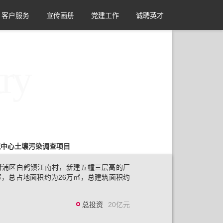
客户服务
宣传画册
党建工作
诚聘英才
流中心土壤污染调查项目
青浦区白鹤镇江南村，新建五幢三层高的厂
，总占地面积约为26万㎡，总建筑面积约
总投资
20亿元