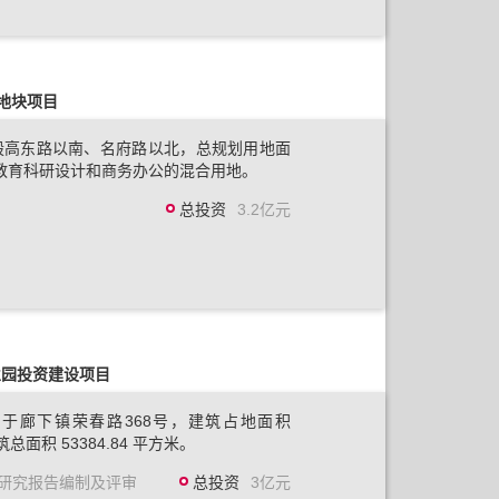
1地块项目
殷高东路以南、名府路以北，总规划用地面
为教育科研设计和商务办公的混合用地。
总投资
3.2亿元
业园投资建设项目
于廊下镇荣春路368号，建筑占地面积
筑总面积 53384.84 平方米。
研究报告编制及评审
总投资
3亿元