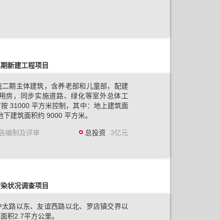
二期新建工程项目
院二期主体建筑，含养老部和儿童部，配建
助用房，同步实施道路、绿化等室外总体工
 31000 平方米控制，其中：地上建筑面
、地下建筑面积约 9000 平方米。
告编制及评审
总投资
3亿元
污染状况调查项目
沪太路以东、友谊西路以北、罗店镇交界以
面积2.7平方公里。