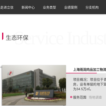
走进立信
新闻中心
业务类型
业绩案例
分支机构
生态环保
上海雨润肉品加工物
项目概况：项目位于
房，设有单层的地下室
为34.5万㎡。
服务范围
场地调查